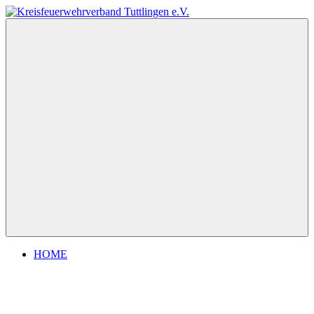
Zum
Inhalt
Kreisfeuerwehrverband
springen
Tuttlingen
e.V.
Menu
HOME