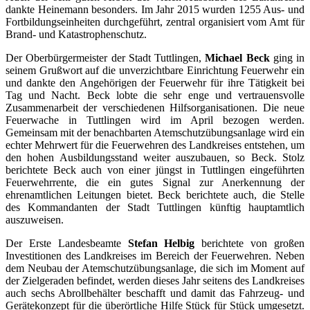
dankte Heinemann besonders. Im Jahr 2015 wurden 1255 Aus- und
Fortbildungseinheiten durchgeführt, zentral organisiert vom Amt für
Brand- und Katastrophenschutz.
Der Oberbürgermeister der Stadt Tuttlingen,
Michael Beck
ging in
seinem Grußwort auf die unverzichtbare Einrichtung Feuerwehr ein
und dankte den Angehörigen der Feuerwehr für ihre Tätigkeit bei
Tag und Nacht. Beck lobte die sehr enge und vertrauensvolle
Zusammenarbeit der verschiedenen Hilfsorganisationen. Die neue
Feuerwache in Tuttlingen wird im April bezogen werden.
Gemeinsam mit der benachbarten Atemschutzübungsanlage wird ein
echter Mehrwert für die Feuerwehren des Landkreises entstehen, um
den hohen Ausbildungsstand weiter auszubauen, so Beck. Stolz
berichtete Beck auch von einer jüngst in Tuttlingen eingeführten
Feuerwehrrente, die ein gutes Signal zur Anerkennung der
ehrenamtlichen Leitungen bietet. Beck berichtete auch, die Stelle
des Kommandanten der Stadt Tuttlingen künftig hauptamtlich
auszuweisen.
Der Erste Landesbeamte
Stefan Helbig
berichtete von großen
Investitionen des Landkreises im Bereich der Feuerwehren. Neben
dem Neubau der Atemschutzübungsanlage, die sich im Moment auf
der Zielgeraden befindet, werden dieses Jahr seitens des Landkreises
auch sechs Abrollbehälter beschafft und damit das Fahrzeug- und
Gerätekonzept für die überörtliche Hilfe Stück für Stück umgesetzt.