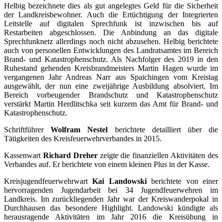
Helbig bezeichnete dies als gut angelegtes Geld für die Sicherheit
der Landkreisbewohner. Auch die Ertüchtigung der Integrierten
Leitstelle auf digitalen Sprechfunk ist inzwischen bis auf
Restarbeiten abgeschlossen. Die Anbindung an das digitale
Sprechfunknetz allerdings noch nicht abzusehen. Helbig berichtete
auch von personellen Entwicklungen des Landratsamtes im Bereich
Brand- und Katastrophenschutz. Als Nachfolger des 2019 in den
Ruhestand gehenden Kreisbrandmeisters Martin Hagen wurde im
vergangenen Jahr Andreas Narr aus Spaichingen vom Kreistag
ausgewählt, der nun eine zweijährige Ausbildung absolviert. Im
Bereich vorbeugender Brandschutz und Katastrophenschutz
verstärkt Martin Herdlitschka seit kurzem das Amt für Brand- und
Katastrophenschutz.
Schriftführer
Wolfram Nestel
berichtete detailliert über die
Tätigkeiten des Kreisfeuerwehrverbandes in 2015.
Kassenwart
Richard Dreher
zeigte die finanziellen Aktivitäten des
Verbandes auf. Er berichtete von einem kleinen Plus in der Kasse.
Kreisjugendfeuerwehrwart
Kai Landowski
berichtete von einer
hervorragenden Jugendarbeit bei 34 Jugendfeuerwehren im
Landkreis. Im zurückliegenden Jahr war der Kreiswanderpokal in
Durchhausen das besondere Highlight. Landowski kündigte als
herausragende Aktivitäten im Jahr 2016 die Kreisübung in