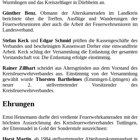
Wurmlingen und das Kreiszeltlager in Dürbheim an.
Günther Benz
, Obmann der Alterskameraden im Landkreis
berichtete über die Treffen, Ausflüge und Wanderungen der
Feuerwehrsenioren aber auch die Arbeit der Feuerwehrsenioren im
Landesverband.
Stefan Keck
und
Edgar Schmid
prüften die Kassengeschäfte des
Verbandes und bescheinigten Kassenwart Dreher eine einwandfreie
Arbeit. Keck schlug der Versammlung die Entlastung der gesamten
Vorstandschaft vor. Die Entlastung erfolgte einstimmig.
Rainer Zillhart
scheidet aus Altersgründen aus dem Vorstand des
Kreisfeuerwehrverbandes aus. Einstimmig von der Versammlung
gewählt wurde
Thorsten Barthelmes
(Emmingen-Liptingen) als
neuer 2. stellvertretender Vorsitzender des
Kreisfeuerwehrverbandes.
Ehrungen
Ernst Heinemann durfte drei verdiente Feuerwehrkameraden mit der
höchsten Auszeichnung des Kreisfeuerwehrverbandes Tuttlingen,
der Ehrennadel in Gold der Sonderstufe auszeichnen:
Horst Martin
, ab 1984 stellvertretender Abteilungskommandant in