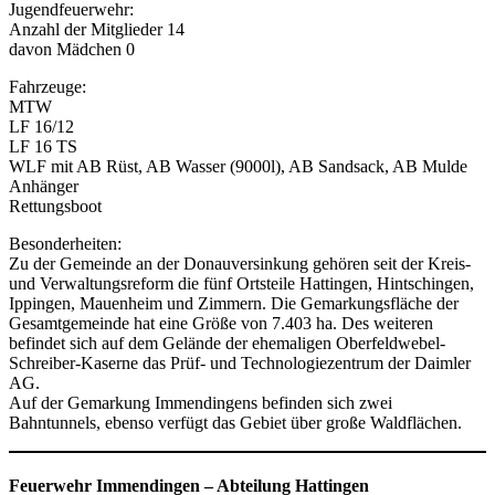
Jugendfeuerwehr:
Anzahl der Mitglieder 14
davon Mädchen 0
Fahrzeuge:
MTW
LF 16/12
LF 16 TS
WLF mit AB Rüst, AB Wasser (9000l), AB Sandsack, AB Mulde
Anhänger
Rettungsboot
Besonderheiten:
Zu der Gemeinde an der Donauversinkung gehören seit der Kreis-
und Verwaltungsreform die fünf Ortsteile Hattingen, Hintschingen,
Ippingen, Mauenheim und Zimmern. Die Gemarkungsfläche der
Gesamtgemeinde hat eine Größe von 7.403 ha. Des weiteren
befindet sich auf dem Gelände der ehemaligen Oberfeldwebel-
Schreiber-Kaserne das Prüf- und Technologiezentrum der Daimler
AG.
Auf der Gemarkung Immendingens befinden sich zwei
Bahntunnels, ebenso verfügt das Gebiet über große Waldflächen.
Feuerwehr Immendingen
–
Abteilung Hattingen