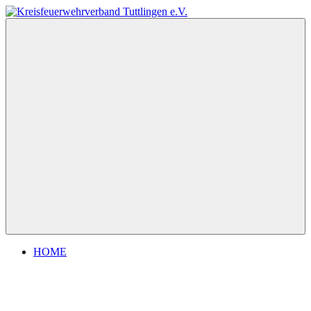
Zum
Inhalt
Kreisfeuerwehrverband
springen
Tuttlingen
e.V.
Menu
HOME