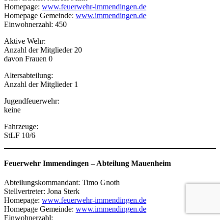
Homepage:
www.feuerwehr-immendingen.de
Homepage Gemeinde:
www.immendingen.de
Einwohnerzahl: 450
Aktive Wehr:
Anzahl der Mitglieder 20
davon Frauen 0
Altersabteilung:
Anzahl der Mitglieder 1
Jugendfeuerwehr:
keine
Fahrzeuge:
StLF 10/6
Feuerwehr Immendingen
–
Abteilung Mauenheim
Abteilungskommandant: Timo Gnoth
Stellvertreter: Jona Sterk
Homepage:
www.feuerwehr-immendingen.de
Homepage Gemeinde:
www.immendingen.de
Einwohnerzahl: