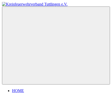
Zum
Inhalt
Kreisfeuerwehrverband
springen
Tuttlingen
e.V.
Menu
HOME