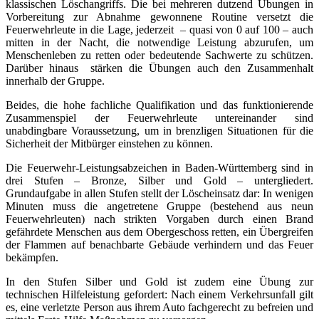
klassischen Löschangriffs. Die bei mehreren dutzend Übungen in
Vorbereitung zur Abnahme gewonnene Routine versetzt die
Feuerwehrleute in die Lage, jederzeit – quasi von 0 auf 100 – auch
mitten in der Nacht, die notwendige Leistung abzurufen, um
Menschenleben zu retten oder bedeutende Sachwerte zu schützen.
Darüber hinaus stärken die Übungen auch den Zusammenhalt
innerhalb der Gruppe.
Beides, die hohe fachliche Qualifikation und das funktionierende
Zusammenspiel der Feuerwehrleute untereinander sind
unabdingbare Voraussetzung, um in brenzligen Situationen für die
Sicherheit der Mitbürger einstehen zu können.
Die Feuerwehr-Leistungsabzeichen in Baden-Württemberg sind in
drei Stufen – Bronze, Silber und Gold – untergliedert.
Grundaufgabe in allen Stufen stellt der Löscheinsatz dar: In wenigen
Minuten muss die angetretene Gruppe (bestehend aus neun
Feuerwehrleuten) nach strikten Vorgaben durch einen Brand
gefährdete Menschen aus dem Obergeschoss retten, ein Übergreifen
der Flammen auf benachbarte Gebäude verhindern und das Feuer
bekämpfen.
In den Stufen Silber und Gold ist zudem eine Übung zur
technischen Hilfeleistung gefordert: Nach einem Verkehrsunfall gilt
es, eine verletzte Person aus ihrem Auto fachgerecht zu befreien und